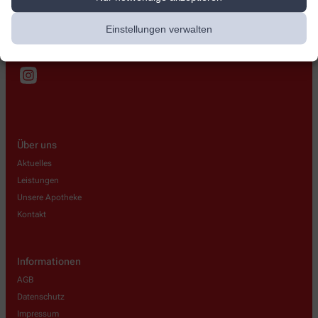
+49-9573-950260
Einstellungen verwalten
+49-9573-31553
info@apotheke-ebensfeld.de
Über uns
Aktuelles
Leistungen
Unsere Apotheke
Kontakt
Informationen
AGB
Datenschutz
Impressum