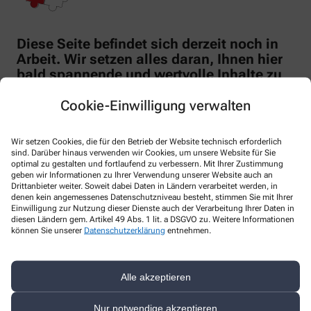
Diese Seite befindet sich derzeit noch in
Arbeit. Wir setzen alles daran, Ihnen hier
bald spannende und wertvolle Inhalte zu
präsentieren.
Schauen Sie doch in Kürze wieder vorbei –
Cookie-Einwilligung verwalten
es wird sich lohnen! Bis dahin danken wir
Ihnen für Ihr Verständnis und Ihre Geduld.
Wir setzen Cookies, die für den Betrieb der Website technisch erforderlich
sind. Darüber hinaus verwenden wir Cookies, um unsere Website für Sie
optimal zu gestalten und fortlaufend zu verbessern. Mit Ihrer Zustimmung
geben wir Informationen zu Ihrer Verwendung unserer Website auch an
Drittanbieter weiter. Soweit dabei Daten in Ländern verarbeitet werden, in
denen kein angemessenes Datenschutzniveau besteht, stimmen Sie mit Ihrer
Einwilligung zur Nutzung dieser Dienste auch der Verarbeitung Ihrer Daten in
diesen Ländern gem. Artikel 49 Abs. 1 lit. a DSGVO zu. Weitere Informationen
können Sie unserer
Datenschutzerklärung
entnehmen.
Kontakt
Alle akzeptieren
Brunnen-Apotheke
Rosenstraße 19
,
96250
Ebensfeld
Nur notwendige akzeptieren