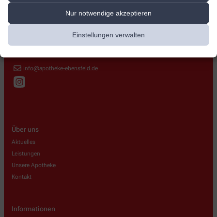
Brunnen-Apotheke
Nur notwendige akzeptieren
Rosenstraße 19
,
96250
Ebensfeld
Einstellungen verwalten
+49-9573-950260
+49-9573-31553
info@apotheke-ebensfeld.de
Über uns
Aktuelles
Leistungen
Unsere Apotheke
Kontakt
Informationen